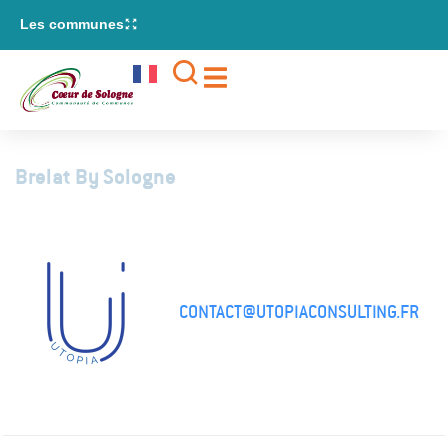
contenu
Les communes
principal
Brelat By Sologne
CONTACT@UTOPIACONSULTING.FR