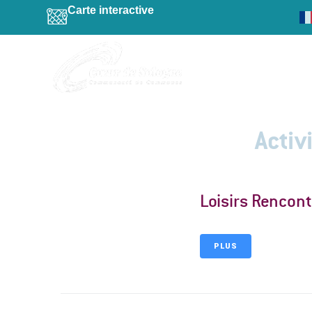
contenu
Carte interactive
principal
Activ
Loisirs Rencon
PLUS