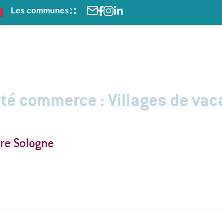
Les communes
Je découvre
ité commerce :
Villages de va
tre Sologne