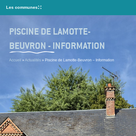
contenu
Les communes
principal
PISCINE DE LAMOTTE-
BEUVRON - INFORMATION
Accueil
»
Actualités
»
Piscine de Lamotte-Beuvron – Information