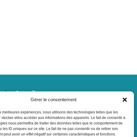
anisme communaux
Accueil
Je découvre
Gérer le consentement
J’entreprends
Je vis
les meilleures expériences, nous utilisons des technologies telles que les
Je bouge
 stocker et/ou accéder aux informations des appareils. Le fait de consentir à
gies nous permettra de traiter des données telles que le comportement de
 les ID uniques sur ce site. Le fait de ne pas consentir ou de retirer son
 peut avoir un effet négatif sur certaines caractéristiques et fonctions.