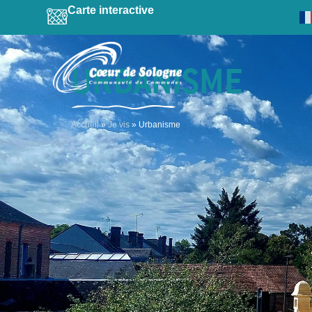
contenu
Carte interactive
principal
URBANISME
Accueil
»
Je vis
»
Urbanisme